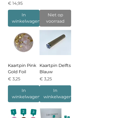
Prijs
€ 14,95
In
Niet op
winkelwagen
voorraad
Kaartpin Pink
Kaartpin Delfts
Gold Foil
Blauw
Prijs
Prijs
€ 3,25
€ 3,25
In
In
winkelwagen
winkelwagen