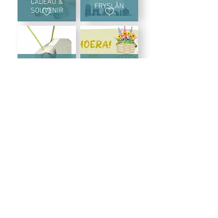
CADEAU &
FRYSLÂN
SOUVENIR
OUTLET!
CADEAUBON
SHOP
ACTIES
INFO
ONTWERPVERHALEN
CONTACT
HET HUIS OP 20
kleurrijk ontwerp met illustraties en tekst