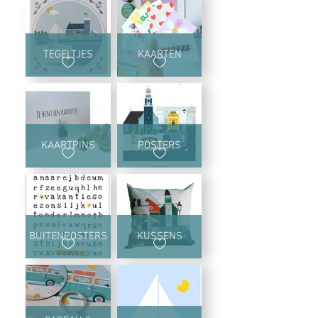
TEGELTJES
KAARTEN
KAARTPINS
POSTERS
BUITENPOSTERS
KUSSENS