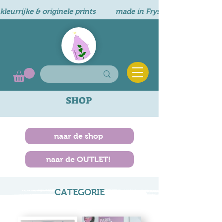
kleurrijke & originele prints          made in Fryslân       
SHOP
naar de shop
naar de OUTLET!
CATEGORIE