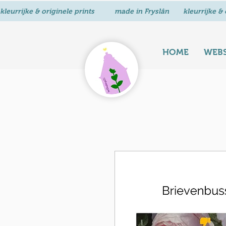
kleurrijke & originele prints          made in Fryslân       
HOME
WEB