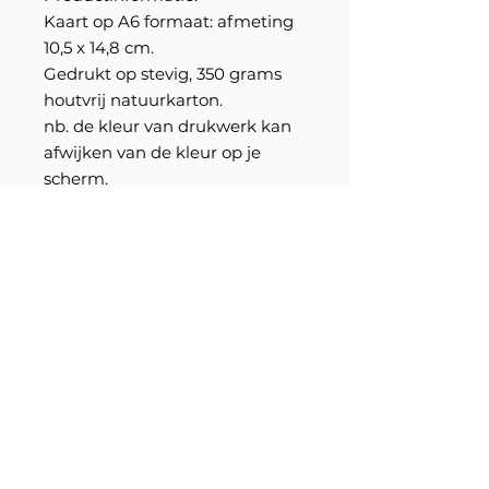
Kaart op A6 formaat: afmeting
10,5 x 14,8 cm.
Gedrukt op stevig, 350 grams
houtvrij natuurkarton.
nb. de kleur van drukwerk kan
afwijken van de kleur op je
scherm.
Cadeautip: combineer een
kaartje met een leuke
kaartpin
SHOP
ACTIES
INFO
ONTWERPVERHALEN
CONTACT