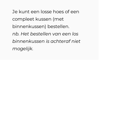
Je kunt een losse hoes of een
compleet kussen (met
binnenkussen) bestellen.
nb. Het bestellen van een los
binnenkussen is achteraf niet
mogelijk.
Materiaal hoes: ProPES
Outdoor (polyester), dit
is slijtvast én waterafstotend.
Daarnaast is ProPES Outdoor
ook nog eens duurzaam, want
het is 100% recyclebaar.
S
pecificaties en wasinstructie