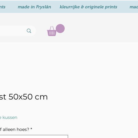
lst 50x50 cm
koopprijs
e kussen
 alleen hoes?
*