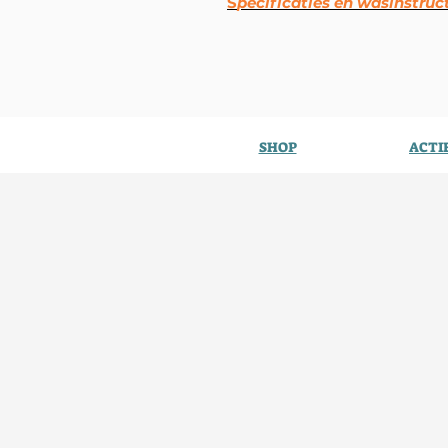
S
pecificaties en wasinstruc
SHOP
ACTI