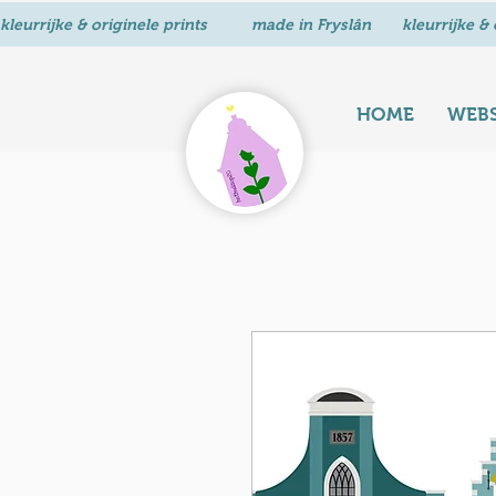
kleurrijke & originele prints          made in Fryslân       
HOME
WEB