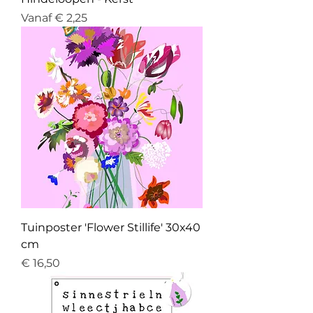
Verkoopprijs
Vanaf
€ 2,25
Tuinposter 'Flower Stillife' 30x40
cm
Prijs
€ 16,50