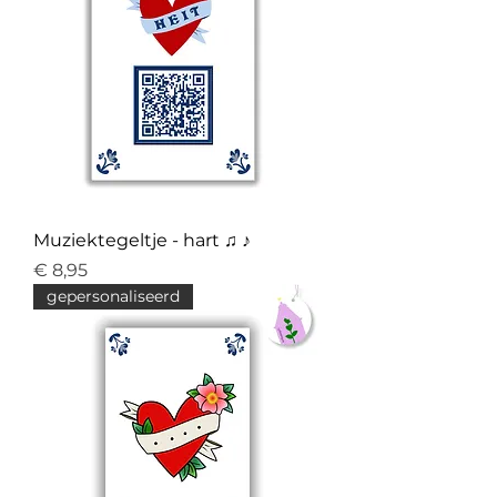
Muziektegeltje - hart ♫ ♪
Prijs
€ 8,95
gepersonaliseerd