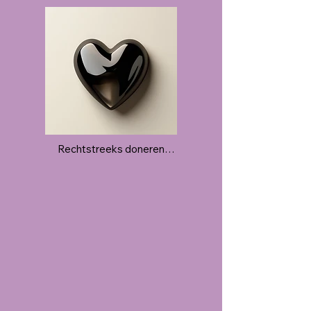
Alle verdiensten van de veiling doneer ik 
aan de Hersenstichting. Eventuele 
verzendkosten vallen niet onder de 
opbrengsten, net zoals eventuele 
transactiekosten zoals iDeal. Ik verdien 
zelf niets aan de veiling.
Rechtstreeks doneren

Wil je iets doneren aan de 
Hersenstichting zonder mee te doen aan 
de Veiling?

Jouw gift is meer dan welkom! Mijn online 
collectebus vind je 
hier: https://hersenstichting.digicollect.nl
/lydia-boonstra