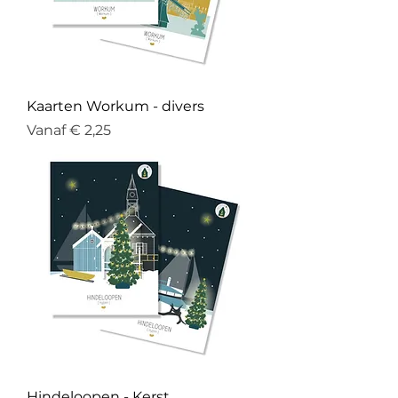
Kaarten Workum - divers
Verkoopprijs
Vanaf
€ 2,25
Hindeloopen - Kerst