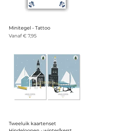
Minitegel - Tattoo
Verkoopprijs
Vanaf
€ 7,95
Tweeluik kaartenset
Hindeloopen - winter/kerst