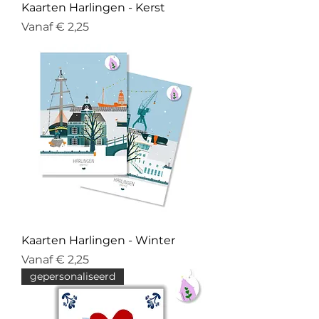
Kaarten Harlingen - Kerst
Verkoopprijs
Vanaf
€ 2,25
Kaarten Harlingen - Winter
Verkoopprijs
Vanaf
€ 2,25
gepersonaliseerd