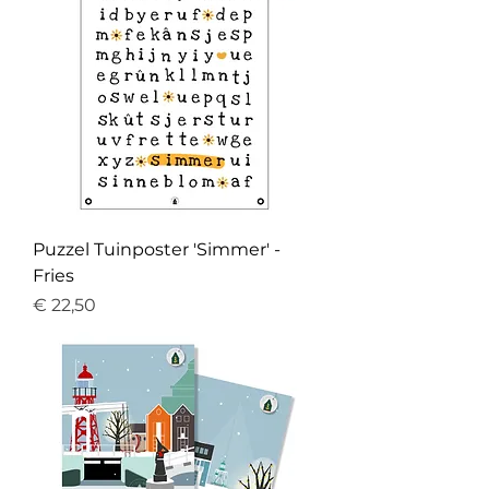
Puzzel Tuinposter 'Simmer' -
Fries
Prijs
€ 22,50