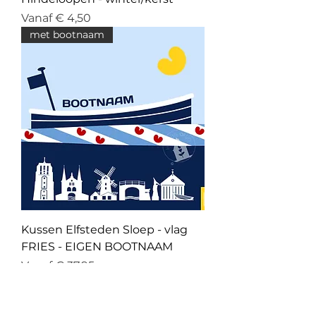
Verkoopprijs
Vanaf
€ 4,50
met bootnaam
Kussen Elfsteden Sloep - vlag
FRIES - EIGEN BOOTNAAM
Verkoopprijs
Vanaf
€ 37,95
€5,- korting tweede kussen
met bootnaam