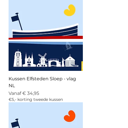
Kussen Elfsteden Sloep - vlag
NL
Verkoopprijs
Vanaf
€ 34,95
€5,- korting tweede kussen